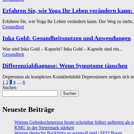
Erfahren Sie, wie Yoga Ihr Leben verändern kann:
Erfahren Sie, wie Yoga Ihr Leben verändern kann: Der Weg zu mehr..
Gesundheit
Inka Gold: Gesundheitsnutzen und Anwendungen
Was sind Inka Gold – Kapseln? Inka Gold – Kapseln sind ein...
Gesundheit
Differenzialdiagnose: Wenn Symptome täuschen
Depression als komplexes Krankheitsbild Depressionen zeigen sich i
Seitennummerierung
1
2
3
4
…
6
Suchen
der
Suchen
Beiträge
Neueste Beiträge
Warum Gelenkschmerzen heute scheinbar früher auftreten als n
KMU in der Steiermark stärken
Warum deutsche Backlinks so wertvoll sind | SEO Boost