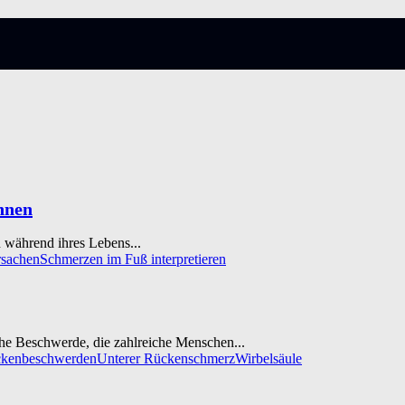
nnen
 während ihres Lebens...
sachen
Schmerzen im Fuß interpretieren
he Beschwerde, die zahlreiche Menschen...
kenbeschwerden
Unterer Rückenschmerz
Wirbelsäule