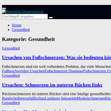
Primary
Menu
Search
Search
for:
Home
Gesundheit
Kategorie: Gesundheit
Gesundheit
Ursachen von Fußschmerzen: Was sie bedeuten kö
Fußschmerzen sind ein weit verbreitetes Problem, das viele Menschen
Fußbeschwerden Ursachen
Fußschmerzen Diagnose
Fußschmerzen Ur
Gesundheit
Ursachen: Schmerzen im unteren Rücken links
Rückenschmerzen im unteren Rücken sind eine häufige gesundheitlic
Bandscheibenvorfall
Ischias
Lumbago linksseitig
Muskelschmerzen
Rüc
Gesundheit