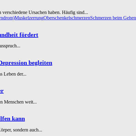
verschiedene Ursachen haben. Häufig sind...
syndrom)
Muskelzerrung
Oberschenkelschmerzen
Schmerzen beim Gehen
ndheit fördert
usspruch...
Depression begleiten
s Leben der...
er
en Menschen weit...
lfen kann
örper, sondern auch...