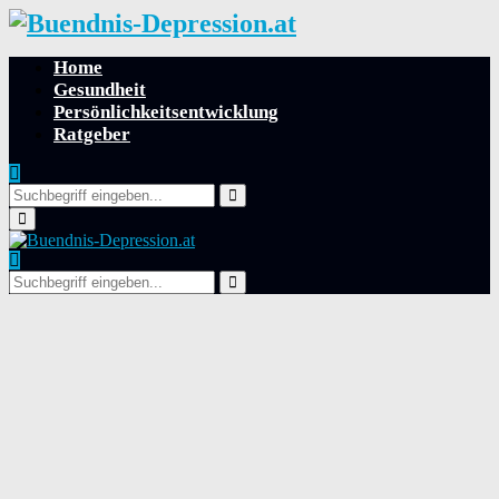
Home
Gesundheit
Persönlichkeitsentwicklung
Ratgeber
Search
for:
Search
Primary
Menu
Search
for:
Search