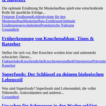
Die optimale Ernährung für Muskelaufbau spielt eine entscheidende
Rolle für sportliche Erfolge...
Fettarme Ernährung
Kohlenhydrate für den
Muskelaufbau
Muskelaufbau-Ernährung
Optimale
Ernährungsgewohnheiten
Proteinreiche Nahrung
Gesundheit
Früherkennung von Knochenabbau: Tipps &
Ratgeber
Stellen Sie sich vor, Ihre Knochen werden leise und unbemerkt
schwächer. Dieses...
Frakturrisiko
Knochendichte
Knochengesundheit
Osteoporose
Präventi
Ratgeber
Superfoods: Der Schlüssel zu deinem biologischen
Lebensstil
Was sind Superfoods? Superfoods sind Lebensmittel, die voller
Nährstoffe, Antioxidantien und anderen...
Gesundheit
Ursachen für Schmerzen in den Waden erklärt