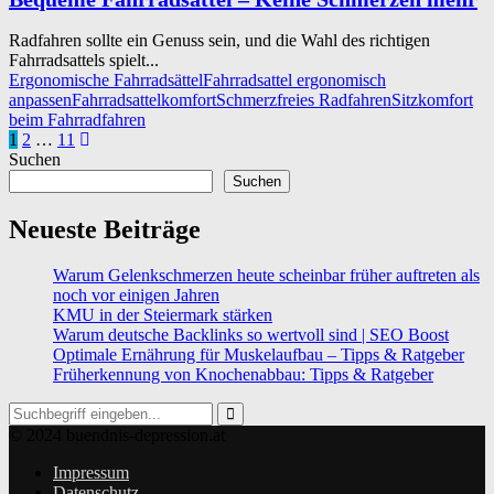
Radfahren sollte ein Genuss sein, und die Wahl des richtigen
Fahrradsattels spielt...
Ergonomische Fahrradsättel
Fahrradsattel ergonomisch
anpassen
Fahrradsattelkomfort
Schmerzfreies Radfahren
Sitzkomfort
beim Fahrradfahren
Seitennummerierung
1
2
…
11
Suchen
der
Suchen
Beiträge
Neueste Beiträge
Warum Gelenkschmerzen heute scheinbar früher auftreten als
noch vor einigen Jahren
KMU in der Steiermark stärken
Warum deutsche Backlinks so wertvoll sind | SEO Boost
Optimale Ernährung für Muskelaufbau – Tipps & Ratgeber
Früherkennung von Knochenabbau: Tipps & Ratgeber
Search
for:
Search
© 2024 buendnis-depression.at
Impressum
Datenschutz