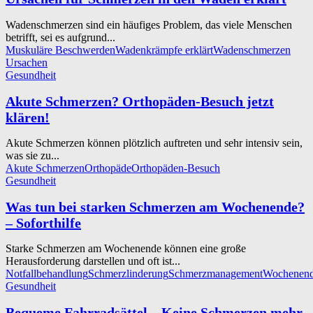
Wadenschmerzen sind ein häufiges Problem, das viele Menschen
betrifft, sei es aufgrund...
Muskuläre Beschwerden
Wadenkrämpfe erklärt
Wadenschmerzen
Ursachen
Gesundheit
Akute Schmerzen? Orthopäden-Besuch jetzt
klären!
Akute Schmerzen können plötzlich auftreten und sehr intensiv sein,
was sie zu...
Akute Schmerzen
Orthopäde
Orthopäden-Besuch
Gesundheit
Was tun bei starken Schmerzen am Wochenende?
– Soforthilfe
Starke Schmerzen am Wochenende können eine große
Herausforderung darstellen und oft ist...
Notfallbehandlung
Schmerzlinderung
Schmerzmanagement
Wochenend
Gesundheit
Bequeme Fahrradsättel – Keine Schmerzen mehr