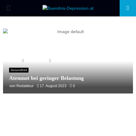
PRIMARY
MENU
Home
Gesundheit
Atemnot bei geringer Belastung
Gesundheit
Atemnot bei geringer Belastung
von
Redakteur
17. August 2023
0