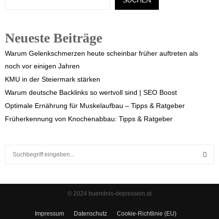
SUCHEN
Neueste Beiträge
Warum Gelenkschmerzen heute scheinbar früher auftreten als
noch vor einigen Jahren
KMU in der Steiermark stärken
Warum deutsche Backlinks so wertvoll sind | SEO Boost
Optimale Ernährung für Muskelaufbau – Tipps & Ratgeber
Früherkennung von Knochenabbau: Tipps & Ratgeber
S
e
a
S
r
c
E
© 2024 buendnis-depression.at
h
f
A
Impressum
Datenschutz
Cookie-Richtlinie (EU)