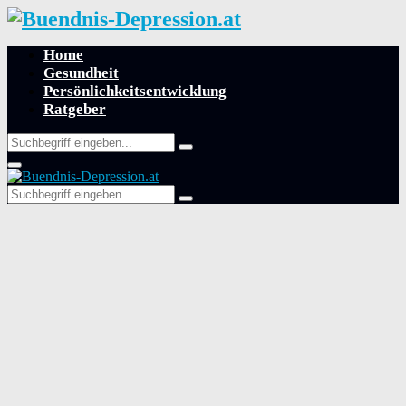
Home
Gesundheit
Persönlichkeitsentwicklung
Ratgeber
Search
Search
for:
Primary
Menu
Search
Search
for: