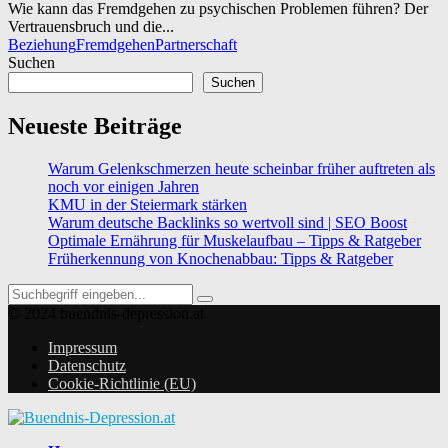
Wie kann das Fremdgehen zu psychischen Problemen führen? Der
Vertrauensbruch und die...
Beziehung
Fremdgehen
Partnerschaft
Suchen
Suchen
Neueste Beiträge
Warum Gelenkschmerzen heute scheinbar früher auftreten als
noch vor einigen Jahren
KMU in der Steiermark stärken
Warum deutsche Backlinks so wertvoll sind | SEO Boost
Optimale Ernährung für Muskelaufbau – Tipps & Ratgeber
Früherkennung von Knochenabbau: Tipps & Ratgeber
Search
Search
for:
© 2024 buendnis-depression.at
Impressum
Datenschutz
Cookie-Richtlinie (EU)