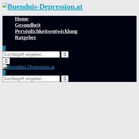
Home
Gesundheit
Persönlichkeitsentwicklung
Ratgeber
Search
for:
Search
Primary
Menu
Search
for:
Search