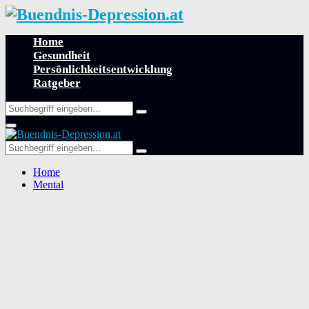
Home
Gesundheit
Persönlichkeitsentwicklung
Ratgeber
Search
Search
for:
Primary
Menu
Search
Search
for:
Home
Mental