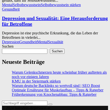
gehabt, dass Ihr Selbstbewusstsein...
Mental
Selbstbewusstsein
Selbstbewusstsein stärken
Gesundheit
Depression und Sexualität: Eine Herausforderung
für Betroffene
Depression ist eine psychische Erkrankung, die das Leben der
Betroffenen in vielerlei...
Depression
Gesundheit
Mental
Sexualität
Suchen
Suchen
Neueste Beiträge
Warum Gelenkschmerzen heute scheinbar früher auftreten als
noch vor einigen Jahren
KMU in der Steiermark stärken
Warum deutsche Backlinks so wertvoll sind | SEO Boost
Optimale Ernährung für Muskelaufbau – Tipps & Ratgeber
Früherkennung von Knochenabbau: Tipps & Ratgeber
Search
Search
for:
© 2024 buendnis-depression.at