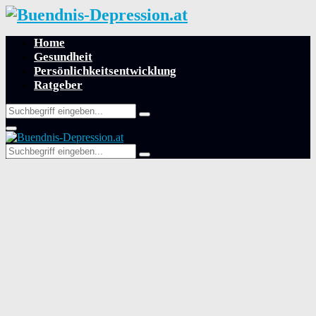
Home
Gesundheit
Persönlichkeitsentwicklung
Ratgeber
Search
Search
for:
Primary
Menu
Search
Search
for: