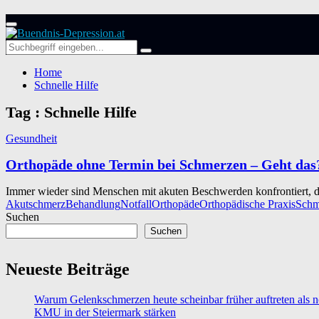
Primary
Menu
Search
Search
for:
Home
Schnelle Hilfe
Tag : Schnelle Hilfe
Gesundheit
Orthopäde ohne Termin bei Schmerzen – Geht das
Immer wieder sind Menschen mit akuten Beschwerden konfrontiert, die 
Akutschmerz
Behandlung
Notfall
Orthopäde
Orthopädische Praxis
Schm
Suchen
Suchen
Neueste Beiträge
Warum Gelenkschmerzen heute scheinbar früher auftreten als n
KMU in der Steiermark stärken