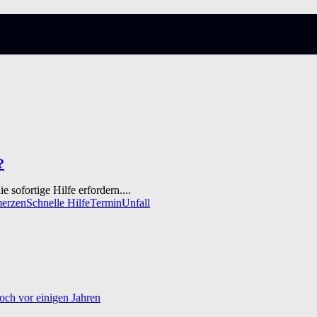
?
sofortige Hilfe erfordern....
erzen
Schnelle Hilfe
Termin
Unfall
och vor einigen Jahren