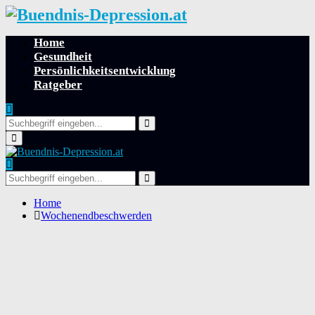
Home
Gesundheit
Persönlichkeitsentwicklung
Ratgeber
Search
for:
Search
Primary
Menu
Search
for:
Search
Home
Wochenendbeschwerden