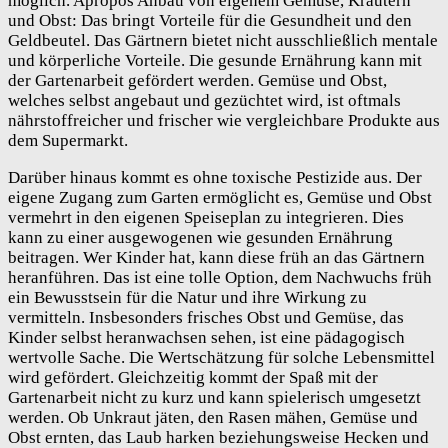
möglich. Apropos Anbau von eigenem Gemüse, Kräutern
und Obst: Das bringt Vorteile für die Gesundheit und den
Geldbeutel. Das Gärtnern bietet nicht ausschließlich mentale
und körperliche Vorteile. Die gesunde Ernährung kann mit
der Gartenarbeit gefördert werden. Gemüse und Obst,
welches selbst angebaut und gezüchtet wird, ist oftmals
nährstoffreicher und frischer wie vergleichbare Produkte aus
dem Supermarkt.
Darüber hinaus kommt es ohne toxische Pestizide aus. Der
eigene Zugang zum Garten ermöglicht es, Gemüse und Obst
vermehrt in den eigenen Speiseplan zu integrieren. Dies
kann zu einer ausgewogenen wie gesunden Ernährung
beitragen. Wer Kinder hat, kann diese früh an das Gärtnern
heranführen. Das ist eine tolle Option, dem Nachwuchs früh
ein Bewusstsein für die Natur und ihre Wirkung zu
vermitteln. Insbesonders frisches Obst und Gemüse, das
Kinder selbst heranwachsen sehen, ist eine pädagogisch
wertvolle Sache. Die Wertschätzung für solche Lebensmittel
wird gefördert. Gleichzeitig kommt der Spaß mit der
Gartenarbeit nicht zu kurz und kann spielerisch umgesetzt
werden. Ob Unkraut jäten, den Rasen mähen, Gemüse und
Obst ernten, das Laub harken beziehungsweise Hecken und