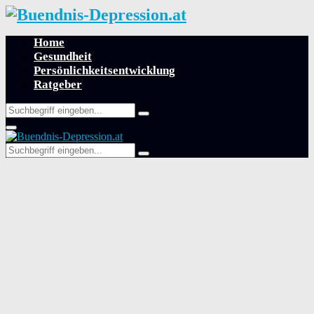
Home
Gesundheit
Persönlichkeitsentwicklung
Ratgeber
Search
Search
for:
Primary
Menu
Search
Search
for: