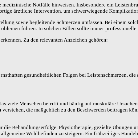
medizinische Notfälle hinweisen. Insbesondere ein Leistenbruc
fortige ärztliche Intervention, um schwerwiegende Komplikatio
llung sowie begleitende Schmerzen umfassen. Bei einem solchen
roblemen führen. In solchen Fällen sollte immer professionell
u erkennen. Zu den relevanten Anzeichen gehören:
ernsthaften gesundheitlichen Folgen bei Leistenschmerzen, die 
as viele Menschen betrifft und häufig auf muskuläre Ursachen 
verstehen, die maßgeblich zu den Beschwerden beitragen können
ür die Behandlungserfolge. Physiotherapie, gezielte Übungen u
allgemeine Wohlbefinden zu steigern. Ein frühzeitiges Handeln 