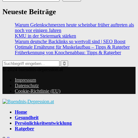
Neueste Beiträge
Warum Gelenkschmerzen heute scheinbar früher auftreten als
noch vor einigen Jahren
KMU in der Steiermark stärken
Warum deutsche Backlinks so wertvoll sind | SEO Boost
Optimale Ernährung für Muskelaufbau – Tipps & Ratgeber
Früherkennung von Knochenabbau: Tipps & Ratgeber
Search
for:
Search
© 2024 buendnis-depression.at
Impressum
Datenschutz
Cookie-Richtlinie (EU)
Home
Gesundheit
Persönlichkeitsentwicklung
Ratgeber