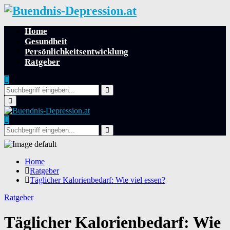
Home
Gesundheit
Persönlichkeitsentwicklung
Ratgeber
Search
for:
Search
Primary
Menu
Search
for:
Search
Home
Ratgeber
Täglicher Kalorienbedarf: Wie viel essen?
Ratgeber
Täglicher Kalorienbedarf: Wie