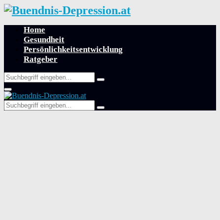
Home
Gesundheit
Persönlichkeitsentwicklung
Ratgeber
Search
Search
for:
Primary
Menu
Search
Search
for: