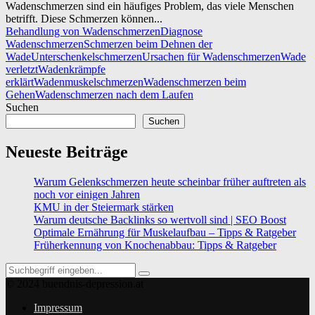
Wadenschmerzen sind ein häufiges Problem, das viele Menschen
betrifft. Diese Schmerzen können...
Behandlung von Wadenschmerzen
Diagnose
Wadenschmerzen
Schmerzen beim Dehnen der
Wade
Unterschenkelschmerzen
Ursachen für Wadenschmerzen
Wade
verletzt
Wadenkrämpfe
erklärt
Wadenmuskelschmerzen
Wadenschmerzen beim
Gehen
Wadenschmerzen nach dem Laufen
Suchen
Suchen
Neueste Beiträge
Warum Gelenkschmerzen heute scheinbar früher auftreten als
noch vor einigen Jahren
KMU in der Steiermark stärken
Warum deutsche Backlinks so wertvoll sind | SEO Boost
Optimale Ernährung für Muskelaufbau – Tipps & Ratgeber
Früherkennung von Knochenabbau: Tipps & Ratgeber
Search
Search
for:
© 2024 buendnis-depression.at
Impressum