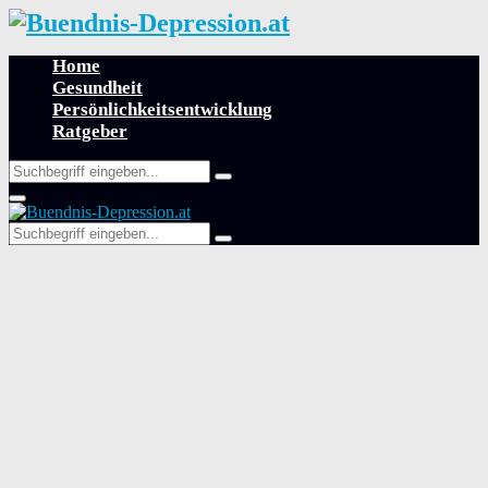
Home
Gesundheit
Persönlichkeitsentwicklung
Ratgeber
Search
Search
for:
Primary
Menu
Search
Search
for: