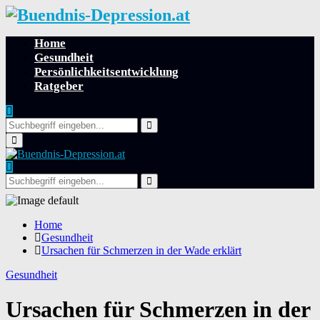
Home
Gesundheit
Persönlichkeitsentwicklung
Ratgeber
Search
for:
Search
Primary
Menu
Search
for:
Search
Home
Gesundheit
Ursachen für Schmerzen in der Wade erklärt
Gesundheit
Ursachen für Schmerzen in der