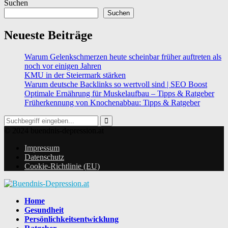
Suchen
Suchen
Neueste Beiträge
Warum Gelenkschmerzen heute scheinbar früher auftreten als
noch vor einigen Jahren
KMU in der Steiermark stärken
Warum deutsche Backlinks so wertvoll sind | SEO Boost
Optimale Ernährung für Muskelaufbau – Tipps & Ratgeber
Früherkennung von Knochenabbau: Tipps & Ratgeber
Search
for:
Search
© 2024 buendnis-depression.at
Impressum
Datenschutz
Cookie-Richtlinie (EU)
Home
Gesundheit
Persönlichkeitsentwicklung