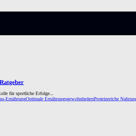
 Ratgeber
le für sportliche Erfolge...
au-Ernährung
Optimale Ernährungsgewohnheiten
Proteinreiche Nahrun