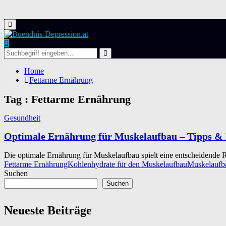
Primary
Menu
Search
for:
Search
Home
Fettarme Ernährung
Tag : Fettarme Ernährung
Gesundheit
Optimale Ernährung für Muskelaufbau – Tipps &
Die optimale Ernährung für Muskelaufbau spielt eine entscheidende Rol
Fettarme Ernährung
Kohlenhydrate für den Muskelaufbau
Muskelaufb
Suchen
Suchen
Neueste Beiträge