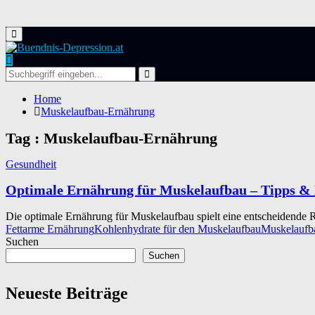
Primary
Menu
Search
for:
Search
Home
Muskelaufbau-Ernährung
Tag : Muskelaufbau-Ernährung
Gesundheit
Optimale Ernährung für Muskelaufbau – Tipps &
Die optimale Ernährung für Muskelaufbau spielt eine entscheidende Rol
Fettarme Ernährung
Kohlenhydrate für den Muskelaufbau
Muskelaufb
Suchen
Suchen
Neueste Beiträge