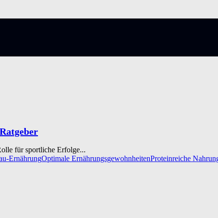
 Ratgeber
le für sportliche Erfolge...
au-Ernährung
Optimale Ernährungsgewohnheiten
Proteinreiche Nahrun