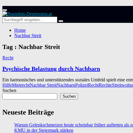
Primary
Menu
Search
Search
for:
Home
Nachbar Streit
Tag : Nachbar Streit
Recht
Psychische Belastung durch Nachbarn
Ein harmonisches und unterstützendes soziales Umfeld spielt eine ents
Hilfe
Mietrecht
Nachbar Streit
Nachbarn
Polizei
Recht
Rechte
Streit
wohn
Suchen
Suchen
Neueste Beiträge
Warum Gelenkschmerzen heute scheinbar früher auftreten als n
KMU in der Steiermark stärken