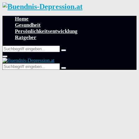
Home
Gesundheit
Persönlichkeitsentwicklung
Ratgeber
Search
Search
for:
Primary
Menu
Search
Search
for: